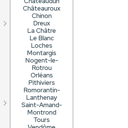
Châteaudun
Châteauroux
Chinon
Dreux
La Châtre
Le Blanc
Loches
Montargis
Nogent-le-
Rotrou
Orléans
Pithiviers
Romorantin-
Lanthenay
Saint-Amand-
Montrond
Tours
Vendôme